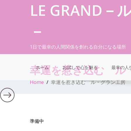
LE GRAND
－
1日で最幸の人間関係を創れる自分になる場所
幸運を惹き込む ル
ホーム
お試しで心を魅る
最幸の人
Home
幸運を惹き込む ル・グラン工房
準備中