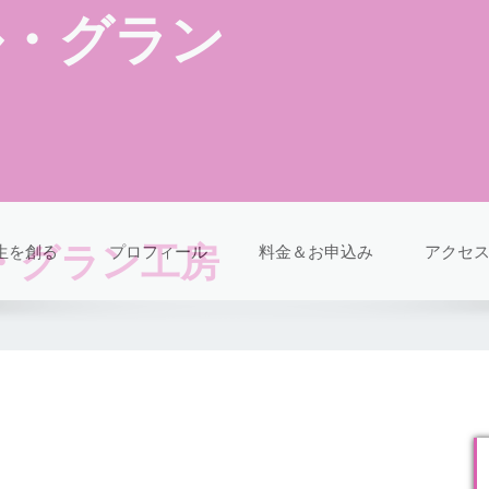
－ル・グラン
・グラン工房
生を創る
プロフィール
料金＆お申込み
アクセ